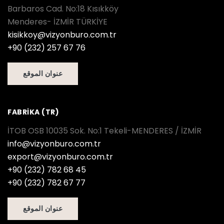
Barbaros Cad. No:18 Kısıkköy
Menderes- İZMİR TÜRKİYE
kisikkoy@vizyonburo.com.tr
+90 (232) 257 67 76
عنوان الموقع
FABRİKA (TR)
İTOB OSB 10035 Sok. No:1 Tekeli-MENDERES / İZMİR
info@vizyonburo.com.tr
export@vizyonburo.com.tr
+90 (232) 782 68 45
+90 (232) 782 67 77
عنوان الموقع