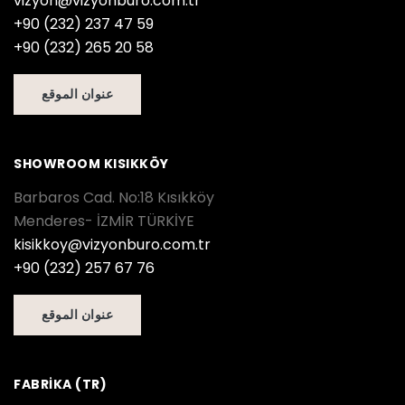
vizyon@vizyonburo.com.tr
+90 (232) 237 47 59
+90 (232) 265 20 58
عنوان الموقع
SHOWROOM KISIKKÖY
Barbaros Cad. No:18 Kısıkköy
Menderes- İZMİR TÜRKİYE
kisikkoy@vizyonburo.com.tr
+90 (232) 257 67 76
عنوان الموقع
FABRİKA (TR)