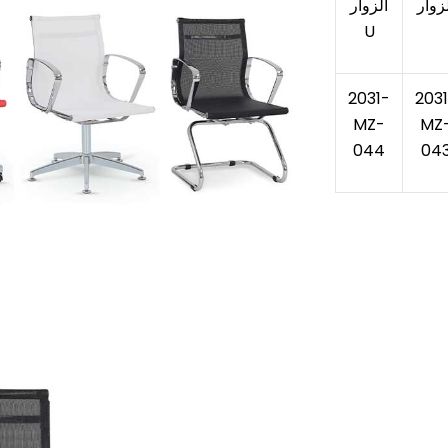
زوار
الزوار
U
2031-
203
MZ-
MZ
044
04