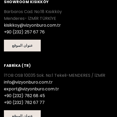
SHOWROOM KISIKKÖY
Barbaros Cad. No:18 Kısıkköy
Menderes- İZMİR TÜRKİYE
kisikkoy@vizyonburo.com.tr
+90 (232) 257 67 76
عنوان الموقع
FABRİKA (TR)
İTOB OSB 10035 Sok. No:1 Tekeli-MENDERES / İZMİR
info@vizyonburo.com.tr
export@vizyonburo.com.tr
+90 (232) 782 68 45
+90 (232) 782 67 77
عنوان الموقع