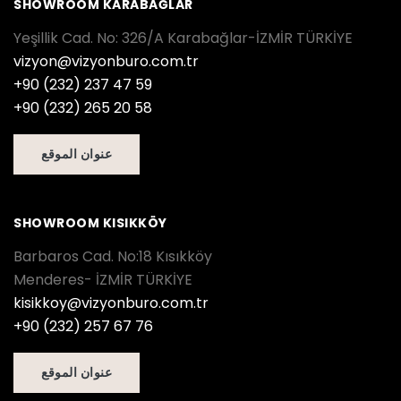
SHOWROOM KARABAĞLAR
Yeşillik Cad. No: 326/A Karabağlar-İZMİR TÜRKİYE
vizyon@vizyonburo.com.tr
+90 (232) 237 47 59
+90 (232) 265 20 58
عنوان الموقع
SHOWROOM KISIKKÖY
Barbaros Cad. No:18 Kısıkköy
Menderes- İZMİR TÜRKİYE
kisikkoy@vizyonburo.com.tr
+90 (232) 257 67 76
عنوان الموقع