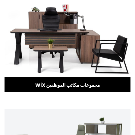
WİX مجموعات مكاتب الموظفين