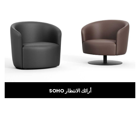
SOHO أرائك الانتظار