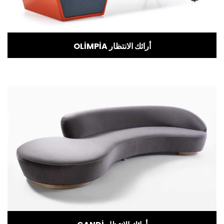
OLİMPİA أرائك الانتظار