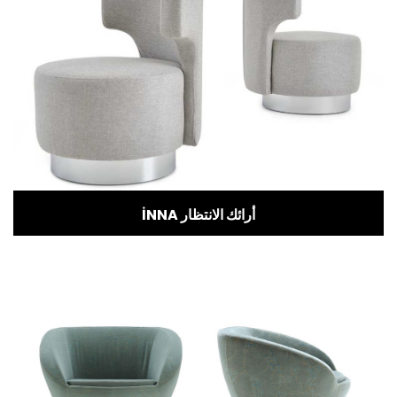
İNNA أرائك الانتظار