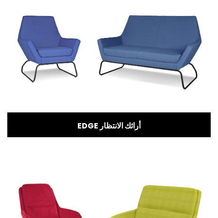
EDGE أرائك الانتظار