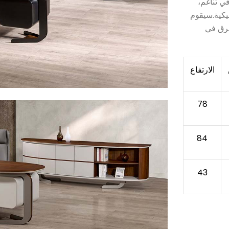
ي تناغم،
يكية.سيقوم
فرق في
الارتفاع
78
84
43