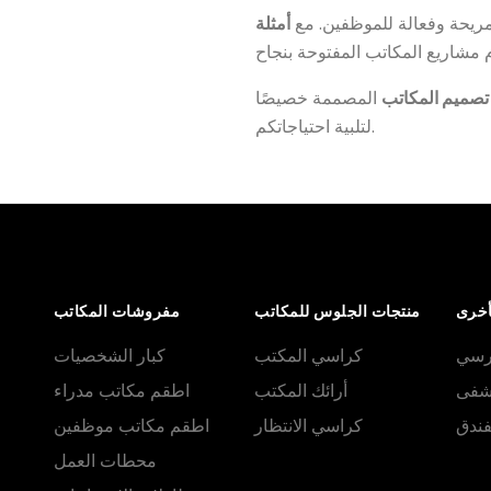
حة وفعالة للموظفين. مع
أمثلة
تصميم المكاتب
المصممة خصيصًا
لتلبية احتياجاتكم.
أخرى
منتجات الجلوس للمكاتب
مفروشات المكاتب
درسي
كراسي المكتب
كبار الشخصيات
تشفى
أرائك المكتب
اطقم مكاتب مدراء
فندق
كراسي الانتظار
اطقم مكاتب موظفين
محطات العمل