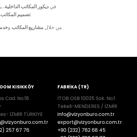
في
ديكور المكاتب الداخلية
، ي
، يمكنكم إتمام مشاريع المكاتب المفتوحة بنجاح.
تصميم المكاتب
ا
من خلال
مشاريع المكاتب
و
خدما
OOM KISIKKÖY
FABRİKA (TR)
s Cad. No:18
İTOB OSB 10035 Sok. No:1
y
Tekeli-MENDERES / İZMİR
es- İZMİR TÜRKİYE
info@vizyonburo.com.tr
y@vizyonburo.com.tr
export@vizyonburo.com.tr
2) 257 67 76
+90 (232) 782 68 45