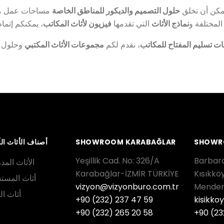
مكن أن تخلق
حلول التصميم والديكور للمناطق الخاصة
مساحات عمل مري
لمختلفة و
نماذج الأثاث
التي تقدمها
فيزيون لأثاث المكاتب
ت تسليم المفتاح للمكاتب
، نقدم لكم
مجموعات الأثاث المكتبي
وحلول
SHOWR
SHOWROOM KARABAĞLAR
أصناف الأثاث ال
Yeşillik Cad. No: 326/A
Barbaro
الأثاث الم
Karabağlar-İZMİR TÜRKİYE
Kısıkkö
أثاث المس
vizyon@vizyonburo.com.tr
Mender
أثاث ال
+90 (232) 237 47 59
kisikko
+90 (232) 265 20 58
+90 (23