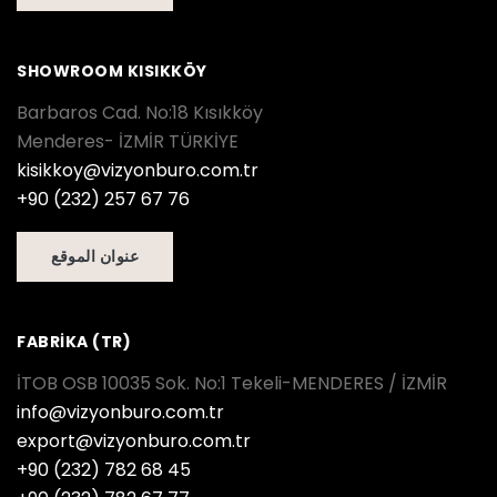
SHOWROOM KISIKKÖY
Barbaros Cad. No:18 Kısıkköy
Menderes- İZMİR TÜRKİYE
kisikkoy@vizyonburo.com.tr
+90 (232) 257 67 76
عنوان الموقع
FABRİKA (TR)
İTOB OSB 10035 Sok. No:1 Tekeli-MENDERES / İZMİR
info@vizyonburo.com.tr
export@vizyonburo.com.tr
+90 (232) 782 68 45