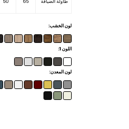
طاولة الضيافة
65
50
لون الخشب:
اللون 1:
لون المعدن: