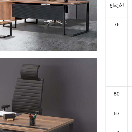
الارتفاع
75
80
67