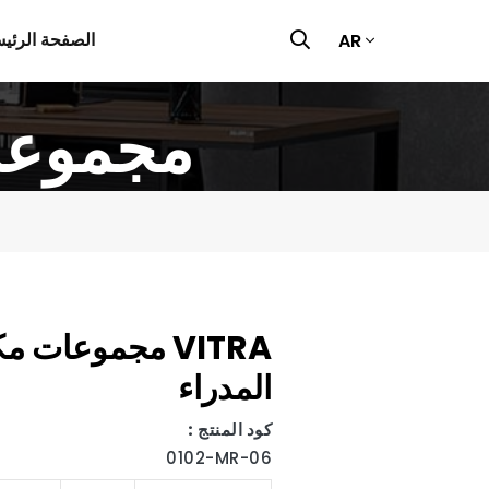
الصفحة الرئيس
AR
VITRA مج
VITRA مجموعات م
المدراء
كود المنتج :
0102-MR-06